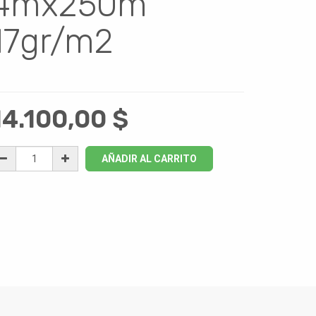
4mx250m
17gr/m2
14.100,00
$
AÑADIR AL CARRITO